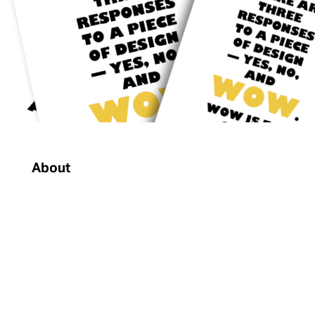
About
WowSolution
è un incubatore di
idee e lavora su contenuti
multimediali tosti, distribuendoli con
attenzione, per renderli dei progetti
di successo.
© Wow Solution S.r.l. 2021
P.I. 04402760278